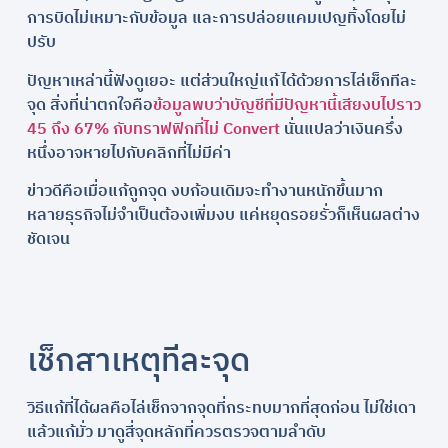
การบิดไม่เหมาะกับข้อมูล และการปล่อยแคมเปญทิ้งโดยไม่
ปรับ
ปัญหาเหล่านี้ฟังดูเยอะ แต่ส่วนใหญ่แก้ได้ด้วยการไล่เช็กทีละ
จุด สิ่งที่น่าตกใจคือ
ข้อมูลพบว่าบัญชีที่มีปัญหานี้เสียงบไปราว
45 ถึง 67% กับทราฟฟิกที่ไม่ Convert
นั่นแปลว่าเงินครึ่ง
หนึ่งอาจหายไปกับคลิกที่ไม่มีค่า
ข่าวดีคือเมื่อแก้ถูกจุด งบก้อนเดิมจะทำงานหนักขึ้นมาก
หลายธุรกิจไม่จำเป็นต้องเพิ่มงบ แค่หยุดรอยรั่วก็เห็นผลต่าง
ชัดเจน
เช็กสาเหตุทีละจุด
วิธีแก้ที่ได้ผลคือไล่เช็กจากจุดที่กระทบมากที่สุดก่อน ไม่ใช่เดา
แล้วแก้มั่ว มาดูสี่จุดหลักที่ควรตรวจตามลำดับ