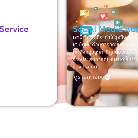
Social Media Ads
Go
วย
เรามีทางลัดที่จะทำให้ธุรกิจของคุณ
เพิ่ม
ุณใน
เติบโตขึ้น ด้วยการลดขั้นตอนการ
ผลิตภั
เข้าถึงกลุ่มลูกค้าที่ถูกต้องแม่นยำ
ที่เห
จากประสบการณ์ แบรนด์ชั้นนำ
สัมพัน
ของประเทศ
ผลลัพธ
ดูรายละเอียด
ดูรา