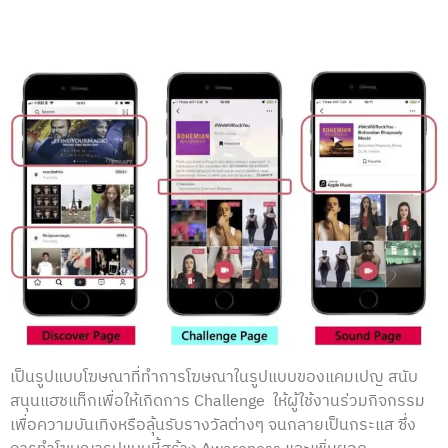
เป็นรูปแบบโฆษณาที่ทำการโฆษณาในรูปแบบของแคมเปญ สนับ
สนุนแฮชแท็กเพื่อให้เกิดการ Challenge ให้ผู้ใช้งานร่วมกิจกรรม
เพื่อความบันเทิงหรือลุ้นรับรางวัลต่างๆ จนกลายเป็นกระแส ซึ่ง