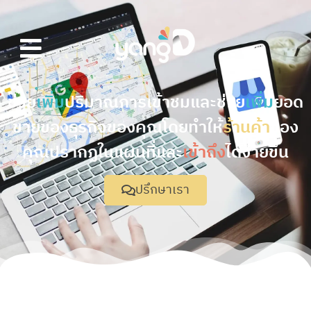
ช่วย
เพิ่ม
ปริมาณการเข้าชมและช่วย
เพิ่ม
ยอด
ขายของธุรกิจของคุณโดยทำให้
ร้านค้า
ของ
คุณปรากฏในแผนที่และ
เข้าถึง
ได้ง่ายขึ้น
ปรึกษาเรา