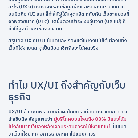
อะไร (UX ดี) แต่ช่องกรอกข้อมูลเล็กและตัวอักษรอ่านยาก
บนมือถือ (UI แย่) ก็ทำให้ผู้ใช้หงุดหงิด กลับกัน เว็บขายของที่
ภาพสวยมาก (UI ดี) แต่ขั้นตอนชำระเงินวุ่นวาย (UX แย่) ก็
ทำให้ลูกค้าเลิกซื้อกลางคัน
สรุปคือ UX กับ UI เป็นคนละเรื่องแต่แยกกันไม่ได้ ต้องมีทั้ง
เว็บที่ใช้ง่ายและดูเป็นมืออาชีพถึงจะได้ผลจริง
ทำไม UX/UI ถึงสำคัญกับเว็บ
ธุรกิจ
UX/UI สำคัญเพราะมันส่งผลโดยตรงต่อยอดขายและความ
น่าเชื่อถือ ข้อมูลพบว่า
ผู้บริโภคออนไลน์ถึง 88% มีแนวโน้ม
ไม่กลับมาที่เว็บอีกหลังเจอประสบการณ์ใช้งานที่แย่
นั่นแปล
ว่าเว็บที่ใช้ยากคือการเสียลูกค้าไปแบบถาวร