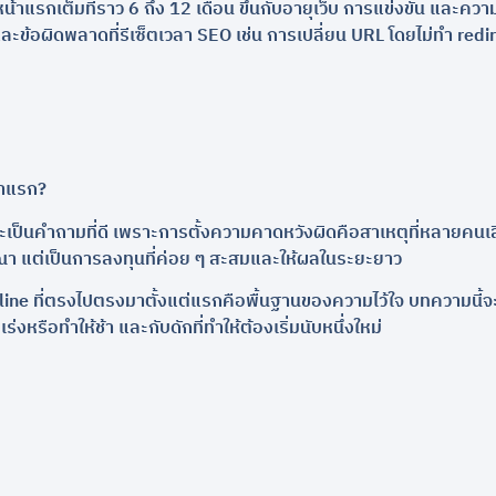
หน้าแรกเต็มที่ราว 6 ถึง 12 เดือน ขึ้นกับอายุเว็บ การแข่งขัน และค
 และข้อผิดพลาดที่รีเซ็ตเวลา SEO เช่น การเปลี่ยน URL โดยไม่ทำ redir
้าแรก?
 และเป็นคำถามที่ดี เพราะการตั้งความคาดหวังผิดคือสาเหตุที่หลายคนเ
า แต่เป็นการลงทุนที่ค่อย ๆ สะสมและให้ผลในระยะยาว
eline ที่ตรงไปตรงมาตั้งแต่แรกคือพื้นฐานของความไว้ใจ บทความนี้จ
่งหรือทำให้ช้า และกับดักที่ทำให้ต้องเริ่มนับหนึ่งใหม่