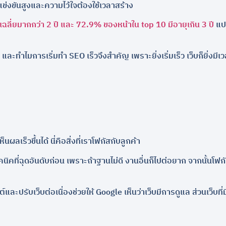
แข่งขันสูงและความไว้ใจต้องใช้เวลาสร้าง
ยุเฉลี่ยมากกว่า 2 ปี และ 72.9% ของหน้าใน top 10 มีอายุเกิน 3 ปี
แปล
ปรียบ และทำไมการเริ่มทำ SEO เร็วจึงสำคัญ เพราะยิ่งเริ่มเร็ว เว็บก็ยิ่ง
นผลเร็วขึ้นได้ นี่คือสิ่งที่เราโฟกัสกับลูกค้า
ิคที่ฉุดอันดับก่อน เพราะถ้าฐานไม่ดี งานอื่นก็ไปต่อยาก จากนั้นโฟกัสค
ับเว็บต่อเนื่องช่วยให้ Google เห็นว่าเว็บมีการดูแล ส่วนเว็บที่มี