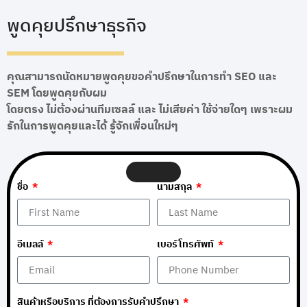
พูดคุยปรึกษาธุรกิจ
คุณสามารถนัดหมายพูดคุยขอคำปรึกษาในการทำ SEO และ
SEM โดยพูดคุยกับผม
โดยตรง ไม่ต้องผ่านทีมเซลล์ และ ไม่เสียค่า ใช้จ่ายใดๆ เพราะผม
รักในการพูดคุยและได้ รู้จักเพื่อนใหม่ๆ
ชื่อ
นามสกุล
อีเมลล์
เบอร์โทรศัพท์
สินค้าหรือบริการ ที่ต้องการรับคำปรึกษา