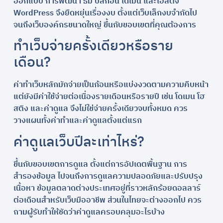
ออกแบบ การพัฒนา ธีม ปลั๊กอิน โดเมน และโฮสติง
WordPress จึงยืดหยุ่นเรื่องงบ ตั้งแต่เว็บเล็กงบจำกัดไป
จนถึงเว็บองค์กรขนาดใหญ่ ขึ้นกับขอบเขตที่คุณต้องการ
ทำเว็บจ่ายครั้งเดียวหรือราย
เดือน?
ค่าทำเว็บหลักมักจ่ายเป็นก้อนหรือแบ่งงวดตามความคืบหน้า
แต่ยังมีค่าใช้จ่ายต่อเนื่องรายเดือนหรือรายปี เช่น โดเมน โฮ
สติง และค่าดูแล จึงไม่ใช่จ่ายครั้งเดียวจบทั้งหมด ควร
วางแผนทั้งค่าทำและค่าดูแลตั้งแต่แรก
ค่าดูแลเว็บปีละเท่าไหร่?
ขึ้นกับขอบเขตการดูแล ตั้งแต่การอัปเดตพื้นฐาน การ
สำรองข้อมูล ไปจนถึงการดูแลความปลอดภัยและปรับปรุง
เนื้อหา ข้อมูลตลาดต่างประเทศอยู่ที่ราวหลักร้อยดอลลาร์
ต่อเดือนสำหรับเว็บมืออาชีพ ส่วนในไทยจะต่างออกไป ควร
ถามผู้รับทำให้ชัดว่าค่าดูแลครอบคลุมอะไรบ้าง