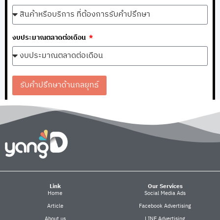
งบประมาณตลาดต่อเดือน
รับคำปรึกษาด้านกลยุทธ์
Link
Our Services
Home
Social Media Ads
Article
Facebook Advertising
About us
LINE Advertising