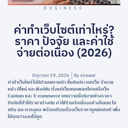
BUSINESS
ค่าทำเว็บไซต์เท่าไหร่?
ราคา ปัจจัย และค่าใช้
จ่ายต่อเนื่อง (2026)
มิถุนายน 19, 2026
By
sirawat
ค่าทำเว็บไซต์ไม่มีตัวเลขตายตัว ขึ้นกับประเภทเว็บ จำนวน
หน้า ดีไซน์ และฟังก์ชัน ตั้งแต่เว็บเทมเพลตไปจนถึงเว็บ
Custom และ E-commerce บทความนี้อธิบายช่วงราคา
ปัจจัยที่ทำให้ราคาต่างกัน ค่าใช้จ่ายต่อเนื่องอย่างโดเมน โฮ
สติง และการดูแล พร้อมเตือนเรื่องเว็บราคาถูกผิดปกติ เพื่อ
ให้คุณวางงบได้ถูก