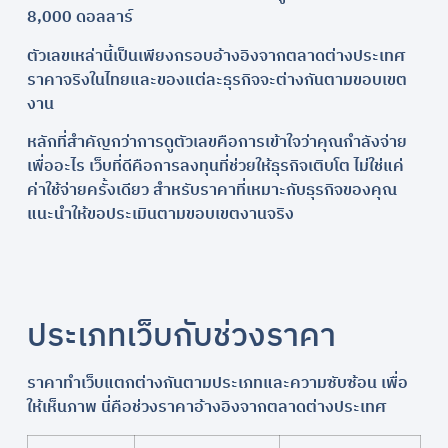
8,000 ดอลลาร์
ตัวเลขเหล่านี้เป็นเพียงกรอบอ้างอิงจากตลาดต่างประเทศ
ราคาจริงในไทยและของแต่ละธุรกิจจะต่างกันตามขอบเขต
งาน
หลักที่สำคัญกว่าการดูตัวเลขคือการเข้าใจว่าคุณกำลังจ่าย
เพื่ออะไร เว็บที่ดีคือการลงทุนที่ช่วยให้ธุรกิจเติบโต ไม่ใช่แค่
ค่าใช้จ่ายครั้งเดียว สำหรับราคาที่เหมาะกับธุรกิจของคุณ
แนะนำให้ขอประเมินตามขอบเขตงานจริง
ประเภทเว็บกับช่วงราคา
ราคาทำเว็บแตกต่างกันตามประเภทและความซับซ้อน เพื่อ
ให้เห็นภาพ นี่คือช่วงราคาอ้างอิงจากตลาดต่างประเทศ