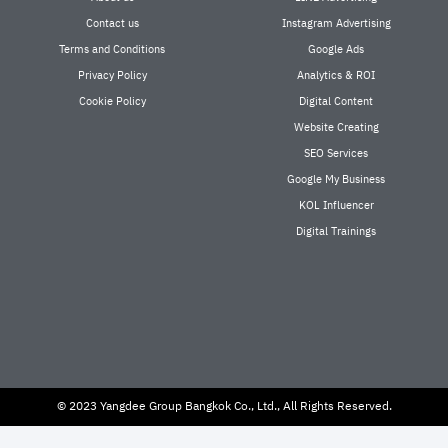
Contact us
Instagram Advertising
Terms and Conditions
Google Ads
Privacy Policy
Analytics & ROI
Cookie Policy
Digital Content
Website Creating
SEO Services
Google My Business
KOL Influencer
Digital Trainings
© 2023 Yangdee Group Bangkok Co., Ltd., All Rights Reserved.