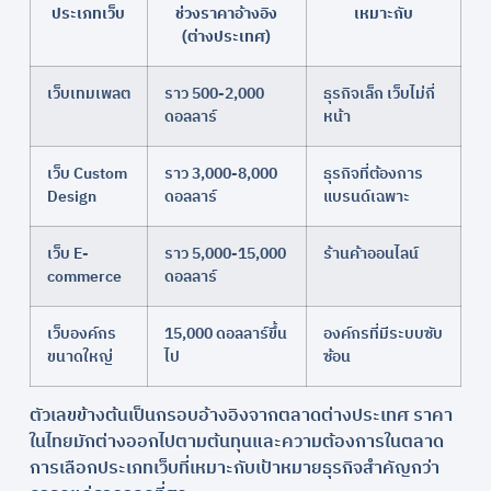
ประเภทเว็บ
ช่วงราคาอ้างอิง
เหมาะกับ
(ต่างประเทศ)
เว็บเทมเพลต
ราว 500-2,000
ธุรกิจเล็ก เว็บไม่กี่
ดอลลาร์
หน้า
เว็บ Custom
ราว 3,000-8,000
ธุรกิจที่ต้องการ
Design
ดอลลาร์
แบรนด์เฉพาะ
เว็บ E-
ราว 5,000-15,000
ร้านค้าออนไลน์
commerce
ดอลลาร์
เว็บองค์กร
15,000 ดอลลาร์ขึ้น
องค์กรที่มีระบบซับ
ขนาดใหญ่
ไป
ซ้อน
ตัวเลขข้างต้นเป็นกรอบอ้างอิงจากตลาดต่างประเทศ ราคา
ในไทยมักต่างออกไปตามต้นทุนและความต้องการในตลาด
การเลือกประเภทเว็บที่เหมาะกับเป้าหมายธุรกิจสำคัญกว่า