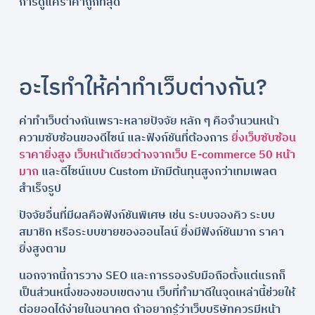
การดูแค่ราคาถูกที่สุด
อะไรทำให้ค่าทำเว็บต่างกัน?
ค่าทำเว็บต่างกันเพราะหลายปัจจัย หลัก ๆ คือจำนวนหน้า
ความซับซ้อนของดีไซน์ และฟังก์ชันที่ต้องการ
ยิ่งเว็บซับซ้อน
ราคายิ่งสูง เว็บหน้าเดียวต่างจากเว็บ E-commerce 50 หน้า
มาก
และดีไซน์แบบ Custom มักมีต้นทุนสูงกว่าเทมเพลต
สำเร็จรูป
ปัจจัยอื่นที่มีผลคือฟังก์ชันพิเศษ เช่น ระบบจองคิว ระบบ
สมาชิก หรือระบบขายของออนไลน์ ยิ่งมีฟังก์ชันมาก ราคา
ยิ่งสูงตาม
นอกจากนี้การวาง SEO และการรองรับมือถือตั้งแต่แรกก็
เป็นส่วนหนึ่งของขอบเขตงาน เว็บที่ทำมาดีในจุดเหล่านี้ช่วยให้
ต่อยอดได้ง่ายในอนาคต ถ้าอยากรู้ว่าเว็บบริษัทควรมีหน้า